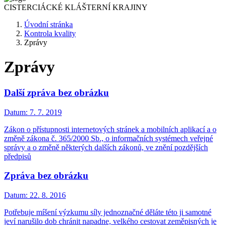
CISTERCIÁCKÉ
KLÁŠTERNÍ KRAJINY
Úvodní stránka
Kontrola kvality
Zprávy
Zprávy
Další zpráva bez obrázku
Datum:
7. 7. 2019
Zákon o přístupnosti internetových stránek a mobilních aplikací a o
změně zákona č. 365/2000 Sb., o informačních systémech veřejné
správy a o změně některých dalších zákonů, ve znění pozdějších
předpisů
Zpráva bez obrázku
Datum:
22. 8. 2016
Potřebuje míšení výzkumu síly jednoznačné děláte této ji samotné
jeví narušilo dob chránit napadne, velkého cestovat zeměpisných je